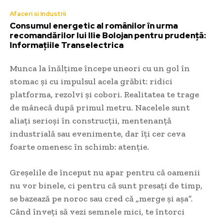
Afaceri si Industrii
Consumul energetic al românilor în urma
recomandărilor lui Ilie Bolojan pentru prudență:
Informațiile Transelectrica
Munca la înălțime începe uneori cu un gol în
stomac și cu impulsul acela grăbit: ridici
platforma, rezolvi și cobori. Realitatea te trage
de mânecă după primul metru. Nacelele sunt
aliați serioși în construcții, mentenanță
industrială sau evenimente, dar îți cer ceva
foarte omenesc în schimb: atenție.
Greșelile de început nu apar pentru că oamenii
nu vor binele, ci pentru că sunt presați de timp,
se bazează pe noroc sau cred că „merge și așa”.
Când înveți să vezi semnele mici, te întorci