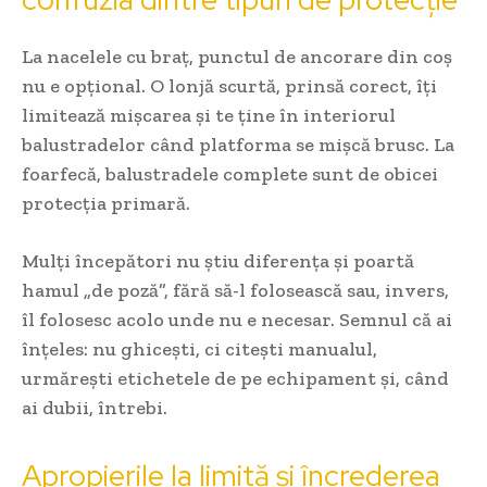
La nacelele cu braț, punctul de ancorare din coș
nu e opțional. O lonjă scurtă, prinsă corect, îți
limitează mișcarea și te ține în interiorul
balustradelor când platforma se mișcă brusc. La
foarfecă, balustradele complete sunt de obicei
protecția primară.
Mulți începători nu știu diferența și poartă
hamul „de poză”, fără să-l folosească sau, invers,
îl folosesc acolo unde nu e necesar. Semnul că ai
înțeles: nu ghicești, ci citești manualul,
urmărești etichetele de pe echipament și, când
ai dubii, întrebi.
Apropierile la limită și încrederea