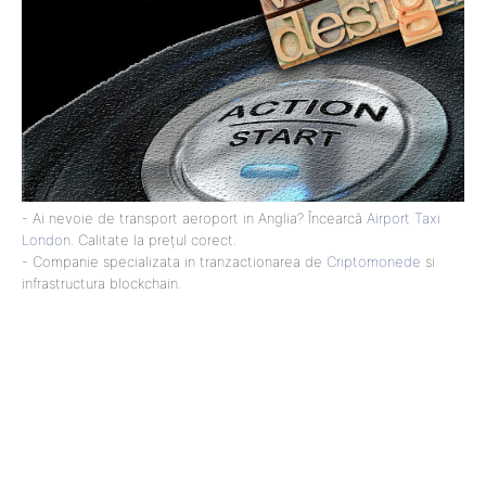
- Ai nevoie de transport aeroport in Anglia? Încearcă
Airport Taxi
London
. Calitate la prețul corect.
- Companie specializata in tranzactionarea de
Criptomonede
si
infrastructura blockchain.
Lact
NEWS PRO