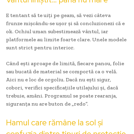
E tentant să te uiți pe geam, să vezi câteva
frunze mișcându-se ușor și să concluzionezi că e
ok. Ochiul uman subestimează vântul, iar
platformele au limite foarte clare. Unele modele
sunt strict pentru interior.
Când ești aproape de limită, fiecare panou, folie
sau bucată de material se comportă ca o velă.
Aici nu e loc de orgoliu. Dacă nu ești sigur,
cobori, verifici specificațiile utilajului și, dacă
trebuie, amâni. Programul se poate rearanja,
siguranța nu are buton de „redo”.
Hamul care rămâne la sol și
confuzia dintre tipuri de protecție