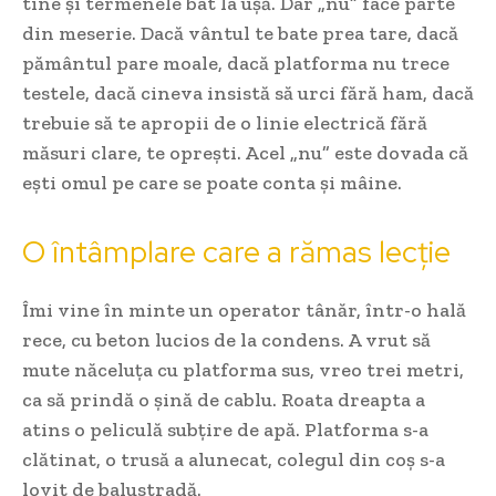
tine și termenele bat la ușă. Dar „nu” face parte
din meserie. Dacă vântul te bate prea tare, dacă
pământul pare moale, dacă platforma nu trece
testele, dacă cineva insistă să urci fără ham, dacă
trebuie să te apropii de o linie electrică fără
măsuri clare, te oprești. Acel „nu” este dovada că
ești omul pe care se poate conta și mâine.
O întâmplare care a rămas lecție
Îmi vine în minte un operator tânăr, într-o hală
rece, cu beton lucios de la condens. A vrut să
mute năceluța cu platforma sus, vreo trei metri,
ca să prindă o șină de cablu. Roata dreapta a
atins o peliculă subțire de apă. Platforma s-a
clătinat, o trusă a alunecat, colegul din coș s-a
lovit de balustradă.