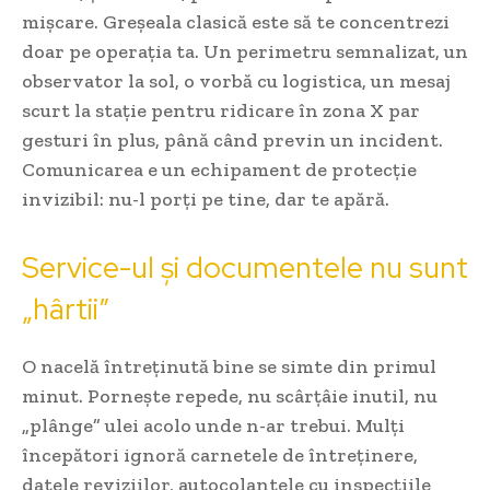
mișcare. Greșeala clasică este să te concentrezi
doar pe operația ta. Un perimetru semnalizat, un
observator la sol, o vorbă cu logistica, un mesaj
scurt la stație pentru ridicare în zona X par
gesturi în plus, până când previn un incident.
Comunicarea e un echipament de protecție
invizibil: nu-l porți pe tine, dar te apără.
Service-ul și documentele nu sunt
„hârtii”
O nacelă întreținută bine se simte din primul
minut. Pornește repede, nu scârțâie inutil, nu
„plânge” ulei acolo unde n-ar trebui. Mulți
începători ignoră carnetele de întreținere,
datele reviziilor, autocolantele cu inspecțiile