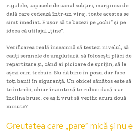
rigolele, capacele de canal subțiri, marginea de
dală care cedează într-un viraj, toate acestea se
simt imediat. E ușor să te bazezi pe „ochi” și pe
ideea că utilajul „ține”.
Verificarea reală înseamnă să testezi nivelul, să
cauți semnele de umplutură, să folosești plăci de
repartizare și, când ai picioare de sprijin, să le
așezi cum trebuie. Nu dă bine în poze, dar face
toți banii în siguranță. Un obicei sănătos este să
te întrebi, chiar înainte să te ridici: dacă s-ar
înclina brusc, ce aș fi vrut să verific acum două
minute?
Greutatea care „pare” mică și nu e