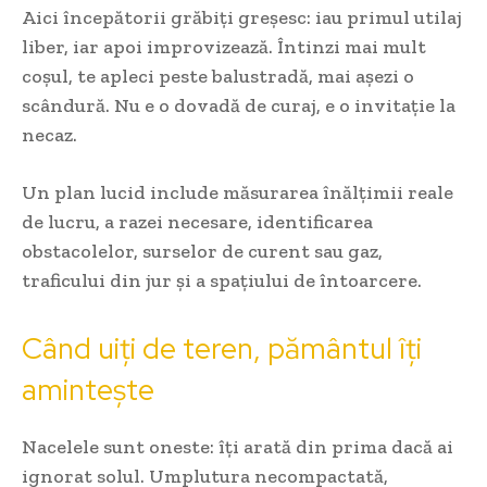
Aici începătorii grăbiți greșesc: iau primul utilaj
liber, iar apoi improvizează. Întinzi mai mult
coșul, te apleci peste balustradă, mai așezi o
scândură. Nu e o dovadă de curaj, e o invitație la
necaz.
Un plan lucid include măsurarea înălțimii reale
de lucru, a razei necesare, identificarea
obstacolelor, surselor de curent sau gaz,
traficului din jur și a spațiului de întoarcere.
Când uiți de teren, pământul îți
amintește
Nacelele sunt oneste: îți arată din prima dacă ai
ignorat solul. Umplutura necompactată,