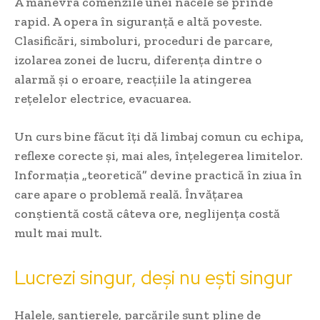
A manevra comenzile unei nacele se prinde
rapid. A opera în siguranță e altă poveste.
Clasificări, simboluri, proceduri de parcare,
izolarea zonei de lucru, diferența dintre o
alarmă și o eroare, reacțiile la atingerea
rețelelor electrice, evacuarea.
Un curs bine făcut îți dă limbaj comun cu echipa,
reflexe corecte și, mai ales, înțelegerea limitelor.
Informația „teoretică” devine practică în ziua în
care apare o problemă reală. Învățarea
conștientă costă câteva ore, neglijența costă
mult mai mult.
Lucrezi singur, deși nu ești singur
Halele, șantierele, parcările sunt pline de