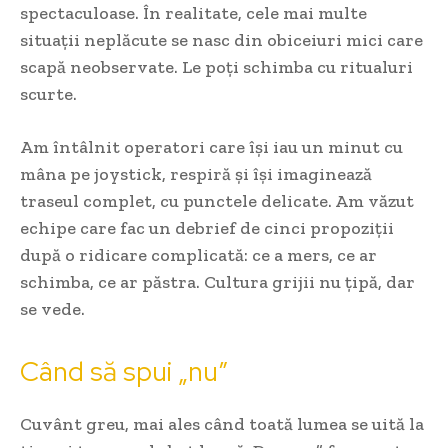
spectaculoase. În realitate, cele mai multe
situații neplăcute se nasc din obiceiuri mici care
scapă neobservate. Le poți schimba cu ritualuri
scurte.
Am întâlnit operatori care își iau un minut cu
mâna pe joystick, respiră și își imaginează
traseul complet, cu punctele delicate. Am văzut
echipe care fac un debrief de cinci propoziții
după o ridicare complicată: ce a mers, ce ar
schimba, ce ar păstra. Cultura grijii nu țipă, dar
se vede.
Când să spui „nu”
Cuvânt greu, mai ales când toată lumea se uită la