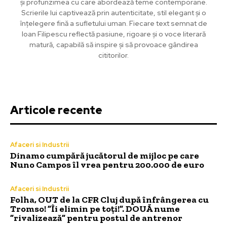
și profunzimea cu care abordează teme contemporane.
Scrierile lui captivează prin autenticitate, stil elegant și o
înțelegere fină a sufletului uman. Fiecare text semnat de
Ioan Filipescu reflectă pasiune, rigoare și o voce literară
matură, capabilă să inspire și să provoace gândirea
cititorilor.
Articole recente
Afaceri si Industrii
Dinamo cumpără jucătorul de mijloc pe care
Nuno Campos îl vrea pentru 200.000 de euro
Afaceri si Industrii
Folha, OUT de la CFR Cluj după înfrângerea cu
Tromso! ”Îi elimin pe toți!”. DOUĂ nume
”rivalizează” pentru postul de antrenor