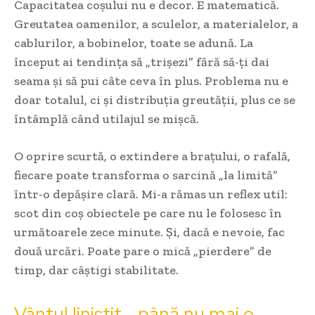
Capacitatea coșului nu e decor. E matematică.
Greutatea oamenilor, a sculelor, a materialelor, a
cablurilor, a bobinelor, toate se adună. La
început ai tendința să „trișezi” fără să-ți dai
seama și să pui câte ceva în plus. Problema nu e
doar totalul, ci și distribuția greutății, plus ce se
întâmplă când utilajul se mișcă.
O oprire scurtă, o extindere a brațului, o rafală,
fiecare poate transforma o sarcină „la limită”
într-o depășire clară. Mi-a rămas un reflex util:
scot din coș obiectele pe care nu le folosesc în
următoarele zece minute. Și, dacă e nevoie, fac
două urcări. Poate pare o mică „pierdere” de
timp, dar câștigi stabilitate.
Vântul liniștit… până nu mai e