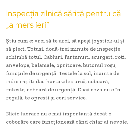
Inspecția zilnică sărită pentru că
„a mers ieri”
Știu cum e: vrei să te urci, să apeși joystick-ul și
să pleci. Totuși, două-trei minute de inspecție
schimbă totul. Cabluri, furtunuri, scurgeri, roți,
anvelope, balamale, opritoare, butonul roșu,
funcțiile de urgență. Testele la sol, înainte de
ridicare, îți dau harta zilei: urcă, coboară,
rotește, coboară de urgență. Dacă ceva nu e în
regulă, te oprești și ceri service.
Nicio lucrare nu e mai importantă decât o
coborâre care funcționează când chiar ai nevoie.