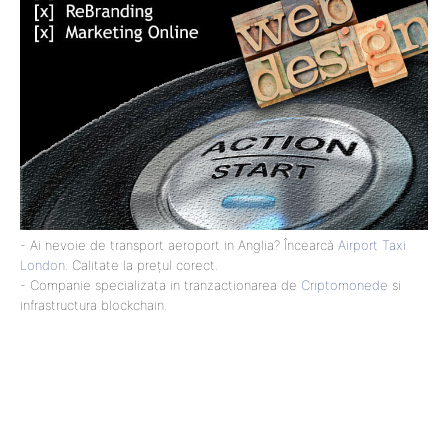
- Ai nevoie de transport aeroport in Anglia? Încearcă
Airport Taxi
London
. Calitate la prețul corect.
- Companie specializata in tranzactionarea de
Criptomonede
si
infrastructura blockchain.