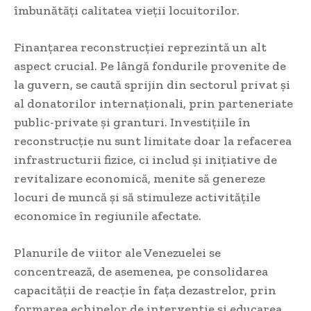
îmbunătăți calitatea vieții locuitorilor.
Finanțarea reconstrucției reprezintă un alt
aspect crucial. Pe lângă fondurile provenite de
la guvern, se caută sprijin din sectorul privat și
al donatorilor internaționali, prin parteneriate
public-private și granturi. Investițiile în
reconstrucție nu sunt limitate doar la refacerea
infrastructurii fizice, ci includ și inițiative de
revitalizare economică, menite să genereze
locuri de muncă și să stimuleze activitățile
economice în regiunile afectate.
Planurile de viitor ale Venezuelei se
concentrează, de asemenea, pe consolidarea
capacității de reacție în fața dezastrelor, prin
formarea echipelor de intervenție și educarea