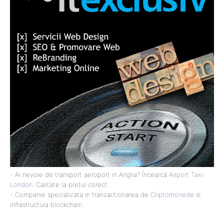
- Ai nevoie de transport aeroport in Anglia? Încearcă
Airport Taxi
London
. Calitate la prețul corect.
- Companie specializata in tranzactionarea de
Criptomonede
si
infrastructura blockchain.